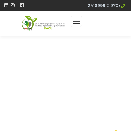
+970 2 2418999
حول باكو
توحيد المزارعين الفلسطينيين من خلال التعاون
والرؤية المشتركة